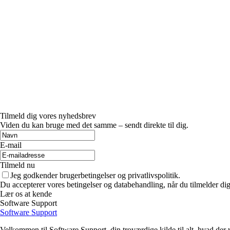
Tilmeld dig vores nyhedsbrev
Viden du kan bruge med det samme – sendt direkte til dig.
E-mail
Tilmeld nu
Jeg godkender brugerbetingelser og privatlivspolitik.
Du accepterer vores betingelser og databehandling, når du tilmelder di
Lær os at kende
Software Support
Software Support
Velkommen til Software Support, din troværdige kilde til alt, hvad der 