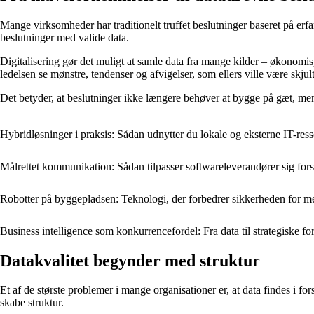
Mange virksomheder har traditionelt truffet beslutninger baseret på erf
beslutninger med valide data.
Digitalisering gør det muligt at samle data fra mange kilder – økonomi
ledelsen se mønstre, tendenser og afvigelser, som ellers ville være skjult
Det betyder, at beslutninger ikke længere behøver at bygge på gæt, m
Hybridløsninger i praksis: Sådan udnytter du lokale og eksterne IT-ress
Målrettet kommunikation: Sådan tilpasser softwareleverandører sig fors
Robotter på byggepladsen: Teknologi, der forbedrer sikkerheden for m
Business intelligence som konkurrencefordel: Fra data til strategiske fo
Datakvalitet begynder med struktur
Et af de største problemer i mange organisationer er, at data findes i fo
skabe struktur.