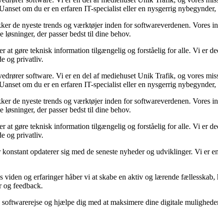
anset om du er en erfaren IT-specialist eller en nysgerrig nybegynder, e
dækker de nyeste trends og værktøjer inden for softwareverdenen. Vores i
 løsninger, der passer bedst til dine behov.
 at gøre teknisk information tilgængelig og forståelig for alle. Vi er ded
e og privatliv.
vedrører software. Vi er en del af mediehuset Unik Trafik, og vores miss
anset om du er en erfaren IT-specialist eller en nysgerrig nybegynder, e
dækker de nyeste trends og værktøjer inden for softwareverdenen. Vores i
 løsninger, der passer bedst til dine behov.
 at gøre teknisk information tilgængelig og forståelig for alle. Vi er ded
e og privatliv.
 konstant opdaterer sig med de seneste nyheder og udviklinger. Vi er eng
 viden og erfaringer håber vi at skabe en aktiv og lærende fællesskab, hv
r og feedback.
 din softwarerejse og hjælpe dig med at maksimere dine digitale mulighe