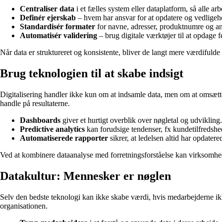
Centraliser data
i et fælles system eller dataplatform, så alle 
Definér ejerskab
– hvem har ansvar for at opdatere og vedligeh
Standardisér formater
for navne, adresser, produktnumre og an
Automatisér validering
– brug digitale værktøjer til at opdage 
Når data er struktureret og konsistente, bliver de langt mere værdifulde
Brug teknologien til at skabe indsigt
Digitalisering handler ikke kun om at indsamle data, men om at omsætt
handle på resultaterne.
Dashboards
giver et hurtigt overblik over nøgletal og udvikling.
Predictive analytics
kan forudsige tendenser, fx kundetilfredshed
Automatiserede rapporter
sikrer, at ledelsen altid har opdater
Ved at kombinere dataanalyse med forretningsforståelse kan virksomhe
Datakultur: Mennesker er nøglen
Selv den bedste teknologi kan ikke skabe værdi, hvis medarbejderne ikke
organisationen.