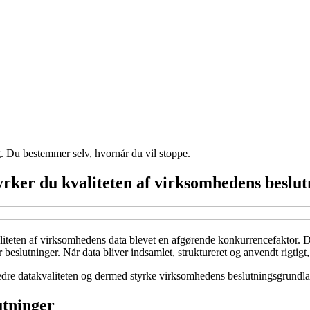
g. Du bestemmer selv, hvornår du vil stoppe.
yrker du kvaliteten af virksomhedens beslu
valiteten af virksomhedens data blevet en afgørende konkurrencefaktor. D
r beslutninger. Når data bliver indsamlet, struktureret og anvendt rigtigt,
bedre datakvaliteten og dermed styrke virksomhedens beslutningsgrundla
utninger