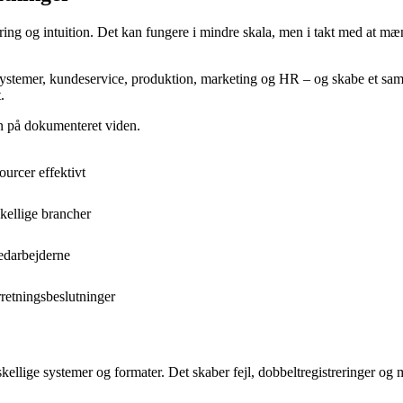
aring og intuition. Det kan fungere i mindre skala, men i takt med at mæ
systemer, kundeservice, produktion, marketing og HR – og skabe et samle
.
en på dokumenteret viden.
ourcer effektivt
kellige brancher
edarbejderne
rretningsbeslutninger
rskellige systemer og formater. Det skaber fejl, dobbeltregistreringer og