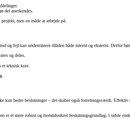
afdelinger.
bør det anerkendes.
et projekt, men en måde at arbejde på.
rud og fejl kan underminere tilliden både internt og eksternt. Derfor bør
ares og deles.
 et teknisk krav.
g.
ke kun bedre beslutninger – det skaber også forretningsværdi. Effektiv 
er et mere robust og fremtidssikret beslutningsgrundlag. I sidste ende h