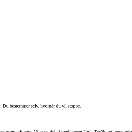
g. Du bestemmer selv, hvornår du vil stoppe.
vedrører software. Vi er en del af mediehuset Unik Trafik, og vores miss