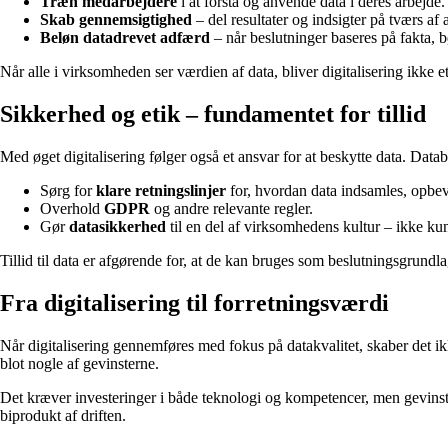
Træn medarbejdere
i at forstå og anvende data i deres arbejde.
Skab gennemsigtighed
– del resultater og indsigter på tværs af 
Beløn datadrevet adfærd
– når beslutninger baseres på fakta, 
Når alle i virksomheden ser værdien af data, bliver digitalisering ikke 
Sikkerhed og etik – fundamentet for tillid
Med øget digitalisering følger også et ansvar for at beskytte data. Datab
Sørg for
klare retningslinjer
for, hvordan data indsamles, opbev
Overhold
GDPR
og andre relevante regler.
Gør
datasikkerhed
til en del af virksomhedens kultur – ikke kun
Tillid til data er afgørende for, at de kan bruges som beslutningsgrundla
Fra digitalisering til forretningsværdi
Når digitalisering gennemføres med fokus på datakvalitet, skaber det ik
blot nogle af gevinsterne.
Det kræver investeringer i både teknologi og kompetencer, men gevinsten 
biprodukt af driften.