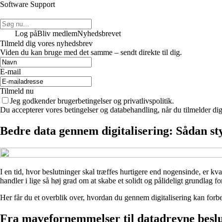
Software Support
Log på
Bliv medlem
Nyhedsbrevet
Tilmeld dig vores nyhedsbrev
Viden du kan bruge med det samme – sendt direkte til dig.
E-mail
Tilmeld nu
Jeg godkender brugerbetingelser og privatlivspolitik.
Du accepterer vores betingelser og databehandling, når du tilmelder di
Bedre data gennem digitalisering: Sådan st
I en tid, hvor beslutninger skal træffes hurtigere end nogensinde, er k
handler i lige så høj grad om at skabe et solidt og pålideligt grundlag fo
Her får du et overblik over, hvordan du gennem digitalisering kan for
Fra mavefornemmelser til datadrevne besl